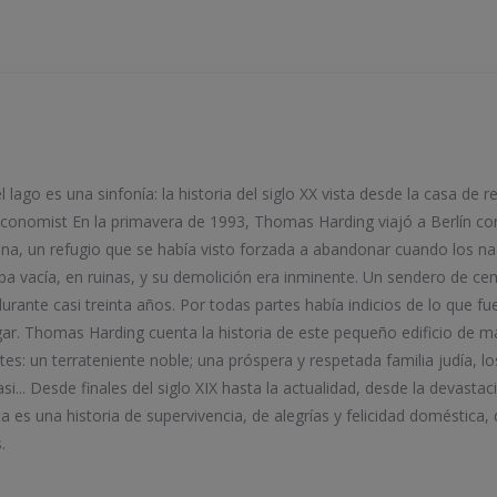
lago es una sinfonía: la historia del siglo XX vista desde la casa de re
Economist En la primavera de 1993, Thomas Harding viajó a Berlín con 
ciana, un refugio que se había visto forzada a abandonar cuando los na
a vacía, en ruinas, y su demolición era inminente. Un sendero de ce
urante casi treinta años. Por todas partes había indicios de lo que f
ogar. Thomas Harding cuenta la historia de este pequeño edificio de m
ntes: un terrateniente noble; una próspera y respetada familia judía, 
asi... Desde finales del siglo XIX hasta la actualidad, desde la devast
ta es una historia de supervivencia, de alegrías y felicidad doméstica, 
.