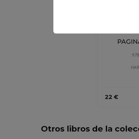
PAGIN
978
HAR
22 €
Otros libros de la cole