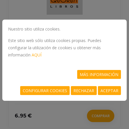
Nuestro sitio utiliza cookies.
Este sitio web sólo utiliza cookies propias. Puedes
NEOCLÁSICISMO
configurar la utilización de cookies u obtener más
información
AQUÍ
978-84-96249-06-6
LORENTE, JESÚS PEDRO
MÁS INFORMACIÓN
CONFIGURAR COOKIES
RECHAZAR
ACEPTAR
6.95 €
COMPRAR