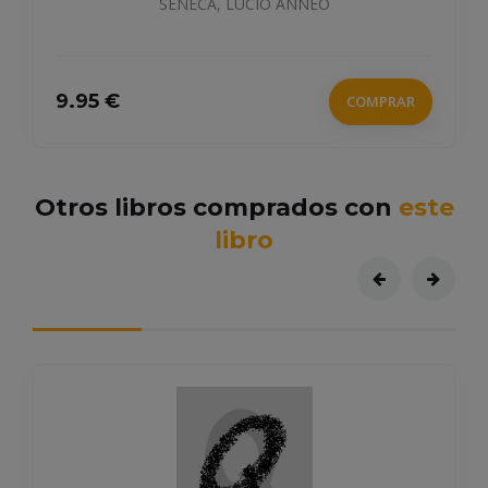
19.9 €
COMPRA
PRAR
Otros libros comprados con
este
libro