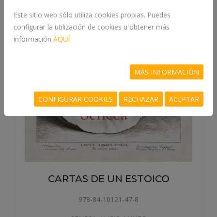
Este sitio web sólo utiliza cookies propias. Puedes
configurar la utilización de cookies u obtener más
información
AQUÍ
MÁS INFORMACIÓN
CONFIGURAR COOKIES
RECHAZAR
ACEPTAR
MEDITACIONES ILUSTRADAS
978-84-10469-96-9
AURELIO, MARCO, ROMM, JAMES, LISOWIEC,
O
JOANA