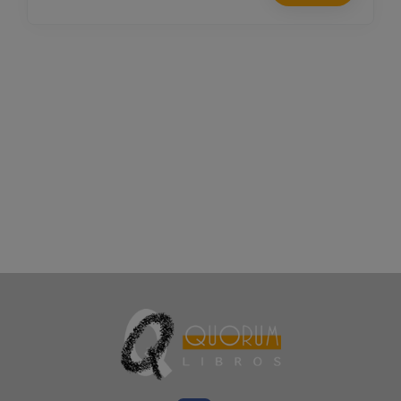
HOY SE LO DIGO
978-84-10399-09-9
WEGE, BIANCA
21 €
COMPRA