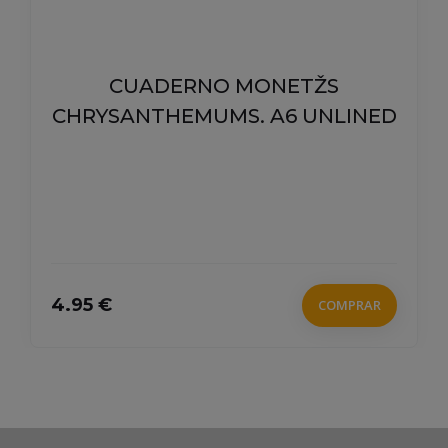
ACTIVA TU MENTE: RETOS
NÚMERO 4 - CONTIENE 8 RETOS
CON 40 EJERCICIOS (EJERCITAR
979-13-87746-04-9
OSCAR OSAMBELA
2.95 €
COMPRAR