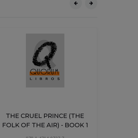
DAI 1 PREMIUM LIBRO
DELLO STUDENTE+ESERCIZI
978-84-19273-63-5