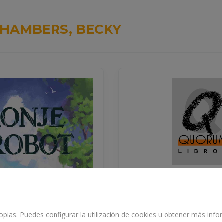
HAMBERS, BECKY
EL LARGO VIA
propias. Puedes configurar la utilización de cookies u obtener más in