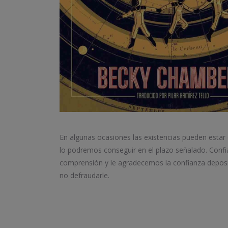
En algunas ocasiones las existencias pueden estar
lo podremos conseguir en el plazo señalado. Conf
comprensión y le agradecemos la confianza depos
no defraudarle.