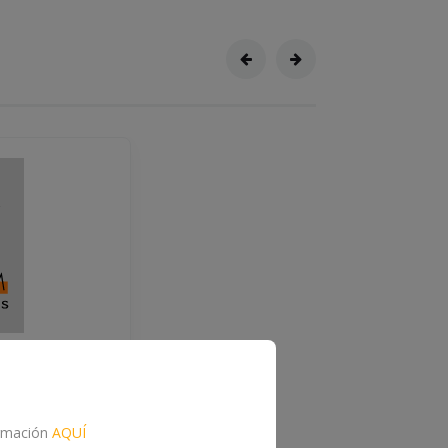
JE A UN
formación
AQUÍ