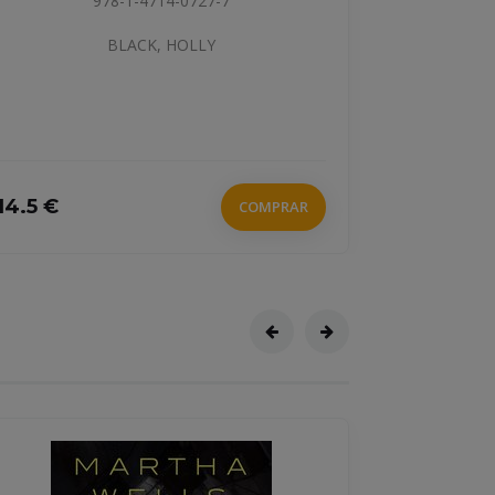
BIRELLO,MARILISA, VILAGRASA,ALBERT,
BONA
31.9 €
COMPRAR