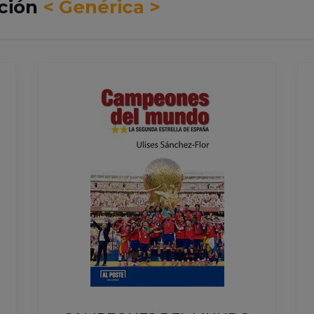
cción
< Genérica >
THE CRUEL PRINCE (THE
FOLK OF THE AIR) - BOOK 1