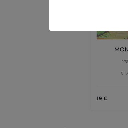
MON
978
CH
19 €