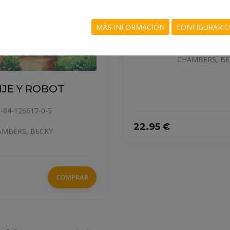
PEQUEÑO PL
IRACUN
MÁS INFORMACIÓN
CONFIGURAR C
978-84-947020
CHAMBERS, BE
JE Y ROBOT
-84-126617-0-5
22.95 €
AMBERS, BECKY
COMPRAR