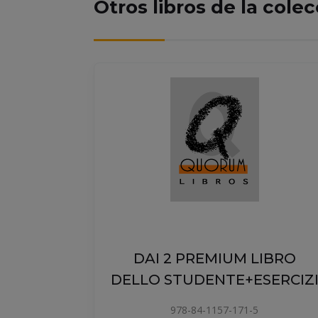
Otros libros de la cole
MIUM LIBRO
NTE+ESERCIZI
1157-171-5