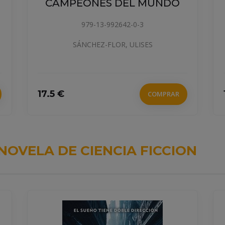
978-1-4714-0727-7
MUNDO
BLACK, HOLLY
S
14.5 €
COMPRAR
COMPRAR
NOVELA DE CIENCIA FICCION