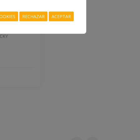
ANETA
DO
OOKIES
RECHAZAR
ACEPTAR
-4-4
CKY