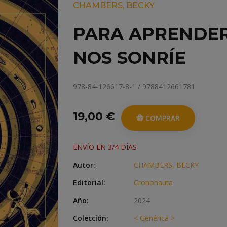
CHAMBERS, BECKY
PARA APRENDER,
NOS SONRÍE
978-84-126617-8-1 / 9788412661781
19,00 €
COMPRAR
ENVÍO EN 3/4 DÍAS
Autor:
CHAMBERS, BECKY
Editorial:
Crononauta
Año:
2024
Colección:
< Genérica >