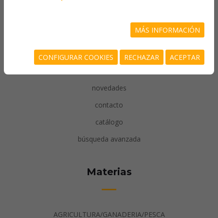
inicio
MÁS INFORMACIÓN
quiénes somos
más vendidos
CONFIGURAR COOKIES
RECHAZAR
ACEPTAR
recomendados
novedades
contacto
catálogo
búsqueda avanzada
Materias
AGRICULTURA/GANADERIA/PESCA