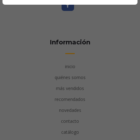
Información
inicio
quiénes somos
más vendidos
recomendados
novedades
contacto
catálogo