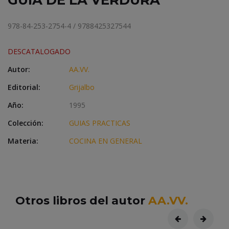
GUIA DE LA VERDURA
978-84-253-2754-4 / 9788425327544
DESCATALOGADO
Autor:
AA.VV.
Editorial:
Grijalbo
Año:
1995
Colección:
GUIAS PRACTICAS
Materia:
COCINA EN GENERAL
Otros libros del autor
AA.VV.