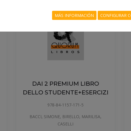
MÁS INFORMACIÓN
CONFIGURAR C
DAI 2 PREMIUM LIBRO
I
DELLO STUDENTE+ESERCIZI
978-84-1157-171-5
BACCI, SIMONE, BIRELLO, MARILISA,
CASELLI