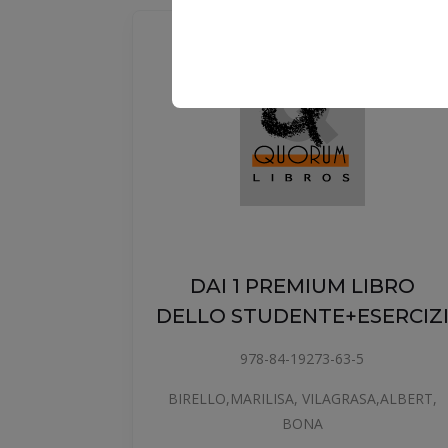
DAI 1 PREMIUM LIBRO
DELLO STUDENTE+ESERCIZ
O DE
978-84-19273-63-5
BIRELLO,MARILISA, VILAGRASA,ALBERT,
BONA