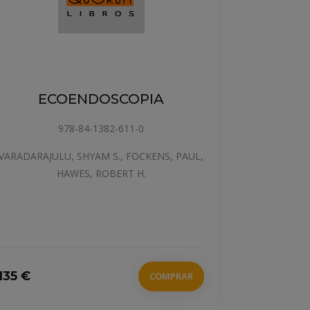
P
ECOENDOSCOPIA
978-84-1382-611-0
VARADARAJULU, SHYAM S., FOCKENS, PAUL,
HAWES, ROBERT H.
135 €
67 €
COMPRAR