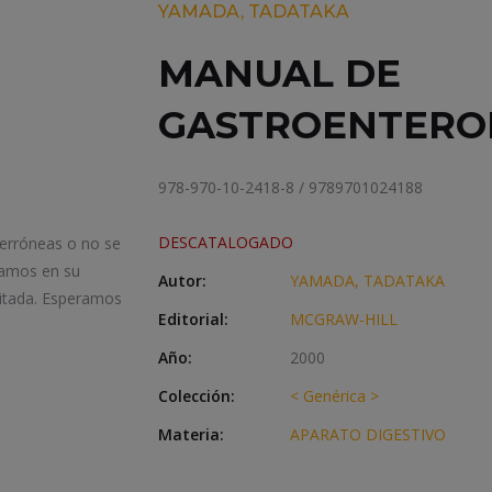
YAMADA, TADATAKA
MANUAL DE
GASTROENTERO
978-970-10-2418-8 / 9789701024188
DESCATALOGADO
 erróneas o no se
iamos en su
Autor:
YAMADA, TADATAKA
itada. Esperamos
Editorial:
MCGRAW-HILL
Año:
2000
Colección:
< Genérica >
Materia:
APARATO DIGESTIVO