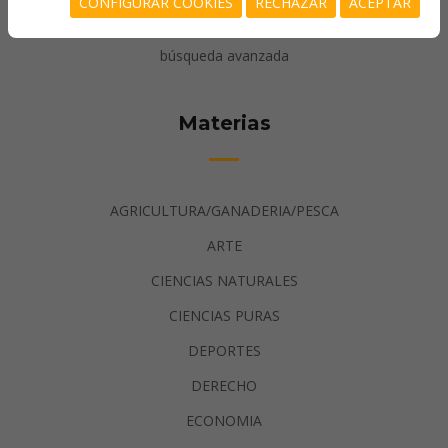
CONFIGURAR COOKIES
RECHAZAR
ACEPTAR
catálogo
búsqueda avanzada
Materias
AGRICULTURA/GANADERIA/PESCA
ARTE
CIENCIAS NATURALES
CIENCIAS PURAS
DEPORTES
DERECHO
ECONOMIA