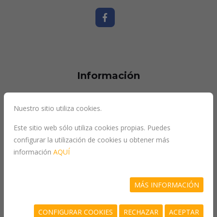
Información
Nuestro sitio utiliza cookies.
inicio
Este sitio web sólo utiliza cookies propias. Puedes
quiénes somos
configurar la utilización de cookies u obtener más
más vendidos
información
AQUÍ
recomendados
novedades
MÁS INFORMACIÓN
contacto
CONFIGURAR COOKIES
RECHAZAR
ACEPTAR
catálogo