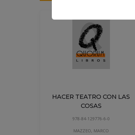
HACER TEATRO CON LAS
COSAS
978-84-129776-6-0
MAZZEO, MARCO