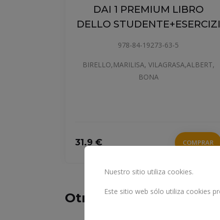
DAI 1 PREMIUM LIBRO
DELLO STUDENTE+ESERCIZ
O DE
978-84-19273-63-5
BIRELLO,MARILISA, VILAGRASA,ALBERT,
BONA
31.9 €
COMPRAR
COMPRAR
Nuestro sitio utiliza cookies.
Este sitio web sólo utiliza cookies 
Otros libros la materia