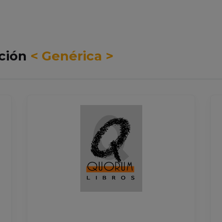
cción
< Genérica >