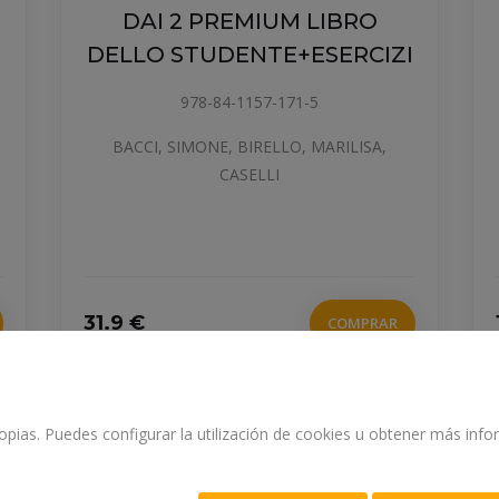
DAI 2 PREMIUM LIBRO
I
DELLO STUDENTE+ESERCIZI
978-84-1157-171-5
BACCI, SIMONE, BIRELLO, MARILISA,
CASELLI
31.9 €
COMPRAR
propias. Puedes configurar la utilización de cookies u obtener más in
LINGUISTICA