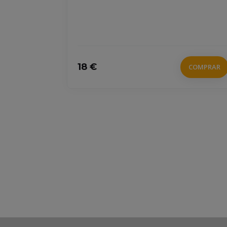
LIBRO
SERCIZI
ARILISA,
18 €
COMPRAR
 FRANCÉS,
, ZAMBIASI,
COMPRAR