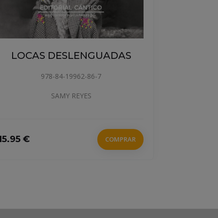
DAI!
DELLO 
LOCAS DESLENGUADAS
BACCI, 
MORANO, 
978-84-19962-86-7
MERCEDES, 
SAMY REYES
31.9 €
15.95 €
COMPRAR