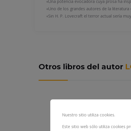
«Una potencia evocadora cuya prosa ha insp
«Uno de los grandes autores de la literatura
«Sin H. P. Lovecraft el terror actual sería m
Otros libros del autor
L
Nuestro sitio utiliza cookies.
Este sitio web sólo utiliza cookies 