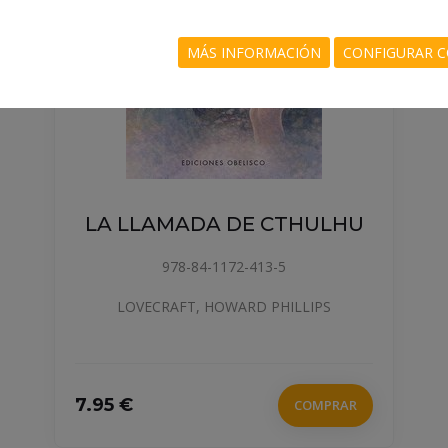
MÁS INFORMACIÓN
CONFIGURAR C
LA LLAMADA DE CTHULHU
978-84-1172-413-5
LOVECRAFT, HOWARD PHILLIPS
7.95 €
COMPRAR