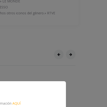
te.» LE MONDE
PRESSO
uchos otros iconos del género.» RTVE
formación
AQUÍ