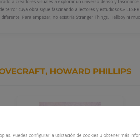
irado a creadores visuales a explorar un universo denso y fascinan
 de terror cuya obra sigue fascinando a lectores y estudiosos.» LES
uy diferente. Para empezar, no existiría Stranger Things, Hellboy ni m
OVECRAFT, HOWARD PHILLIPS
propias. Puedes configurar la utilización de cookies u obtener más in