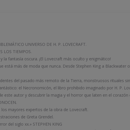
BLEMÁTICO UNIVERSO DE H. P. LOVECRAFT.
S LOS TIEMPOS.
 y la fantasía oscura. ¡El Lovecraft más oculto y enigmático!
que está más de moda que nunca. Desde Stephen King a Blackwater o S
edentes del pasado más remoto de la Tierra, monstruosos rituales si
fantástico: el Necronomicón, el libro prohibido imaginado por H. P. Lo
 este autor y descubrir la magia y el horror que laten en el corazón 
CONOCEN.
e los mayores expertos de la obra de Lovecraft.
ustraciones de Greta Grendel.
horror del siglo xx.» STEPHEN KING