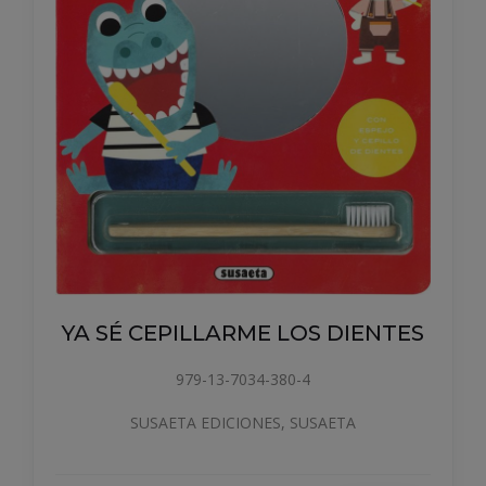
LOS DIENTES
YA SÉ LEER LA 
0-4
979-13-7034-381-1
 SUSAETA
SUSAETA EDICIONES, SU