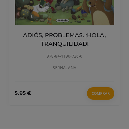
LA CA
ÓS, PROBLEMAS. ¡HOLA,
TRANQUILIDAD!
978-84-1196-726-6
SERNA, ANA
14 €
COMPRAR