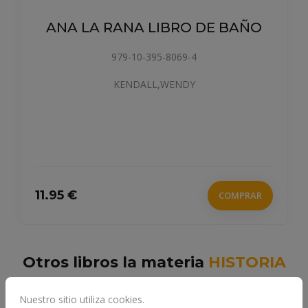
ANA LA RANA LIBRO DE BAÑO
979-10-395-8069-4
KENDALL,WENDY
11.95 €
COMPRAR
Otros libros la materia
HISTORIA
ANTIGUA ROMA
Nuestro sitio utiliza cookies.