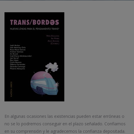
En algunas ocasiones las existencias pueden estar erróneas o
no se lo podremos conseguir en el plazo señalado. Confiamos
en su comprensión y le agradecemos la confianza depositada.