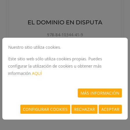
EL DOMINIO EN DISPUTA
978-84-10344-41-9
LISE VOGEL
Nuestro sitio utiliza cookies.
Este sitio web sólo utiliza cookies propias. Puedes
configurar la utilización de cookies u obtener más
información
AQUÍ
22 €
MÁS INFORMACIÓN
COMPRAR
CONFIGURAR COOKIES
RECHAZAR
ACEPTAR