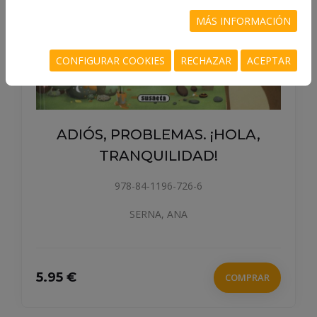
MÁS INFORMACIÓN
CONFIGURAR COOKIES
RECHAZAR
ACEPTAR
ADIÓS, PROBLEMAS. ¡HOLA,
TRANQUILIDAD!
978-84-1196-726-6
SERNA, ANA
5.95 €
COMPRAR