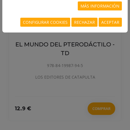
MÁS INFORMACIÓN
CONFIGURAR COOKIES
RECHAZAR
ACEPTAR
EL MUNDO DEL PTERODÁCTILO -
TD
978-84-19987-94-5
LOS EDITORES DE CATAPULTA
12.9 €
COMPRAR