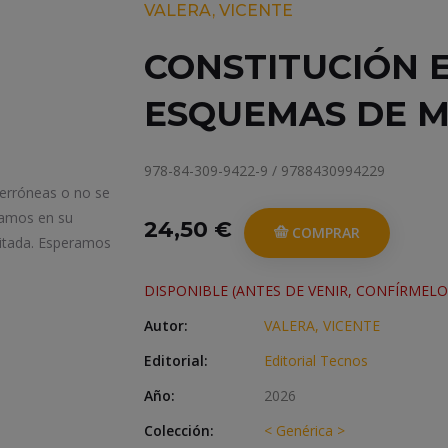
VALERA, VICENTE
CONSTITUCIÓN 
ESQUEMAS DE 
978-84-309-9422-9 / 9788430994229
 erróneas o no se
iamos en su
24,50 €
COMPRAR
itada. Esperamos
DISPONIBLE (ANTES DE VENIR, CONFÍRMELO
Autor:
VALERA, VICENTE
Editorial:
Editorial Tecnos
Año:
2026
Colección:
< Genérica >