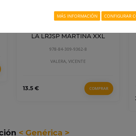
MÁS INFORMACIÓN
CONFIGURAR C
LA LRJSP MARTINA XXL
978-84-309-9362-8
VALERA, VICENTE
13.5 €
COMPRAR
cción
< Genérica >