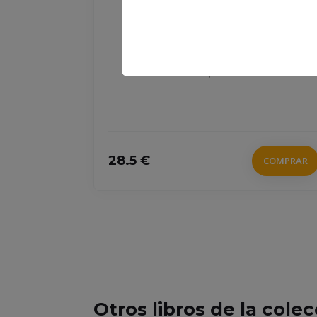
SIÓN
LPAC VERSIÓN MARTINA
978-84-309-9423-6
VALERA, VICENTE
28.5 €
COMPRAR
COMPRAR
Otros libros de la cole