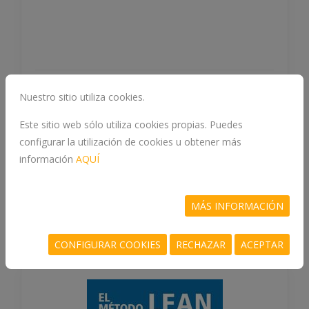
Nuestro sitio utiliza cookies.
15.9 €
COMPRAR
Este sitio web sólo utiliza cookies propias. Puedes
configurar la utilización de cookies u obtener más
información
AQUÍ
Otros libros la materia
ECONOMIA
MÁS INFORMACIÓN
CONFIGURAR COOKIES
RECHAZAR
ACEPTAR