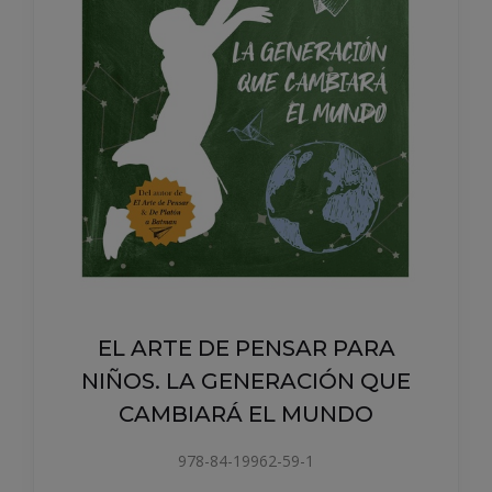
L'ART DE 
978-84-1035
RUIZ, JOSE 
21.95 €
 PENSAR PARA
ENERACIÓN QUE
Á EL MUNDO
19962-59-1