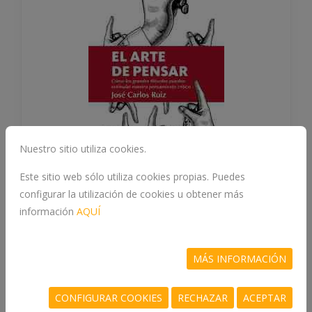
Nuestro sitio utiliza cookies.
Este sitio web sólo utiliza cookies propias. Puedes
EL ARTE DE PENSAR
configurar la utilización de cookies u obtener más
978-84-18205-30-9
información
AQUÍ
RUIZ, JOSE CARLOS
MÁS INFORMACIÓN
CONFIGURAR COOKIES
RECHAZAR
ACEPTAR
8 €
COMPRAR