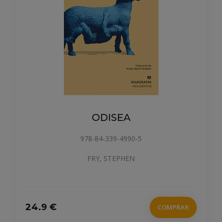
ODISEA
978-84-339-4990-5
FRY, STEPHEN
9 €
21.9 €
COMPRAR