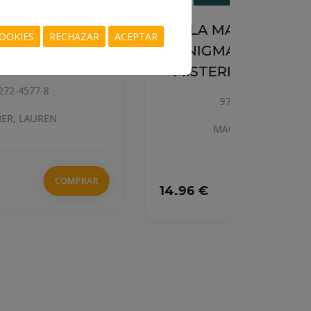
LA MANSIÓN DE LOS
OOKIES
RECHAZAR
ACEPTAR
ENIGMAS. ¡RESUELVE EL
MISTERIO! ESCAPE BOOK
978-84-272-5627-9
MAGAZINER, LAUREN
EL C
GRITO
14.96 €
COMPRAR
14.96 €