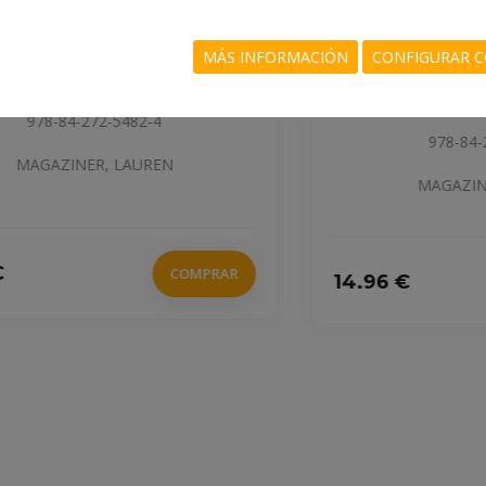
MÁS INFORMACIÓN
CONFIGURAR C
RESOL EL MISTERI. EL DIARI
S
DE LŽELIZA 2
978-84-272-4577-8
MAGAZINER, LAUREN
14.96 €
COMPRAR