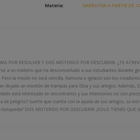
Materia:
NARRATIVA A PARTIR DE 1
AS POR RESOLVER Y DOS MISTERIOS POR DESCUBRIR. ¿TE ATREVES
rse a un misterio que ha desconcertado a sus estudiantes durante g
a. Pero la misión no será sencilla. Ramona e Ignacio son los creador
han dejado un montón de trampas para Eliza y sus amigos. Además, El
mbién está interesado en encontrarlos y sus intenciones no son prec
ena de peligros? Suerte que cuenta con la ayuda de sus amigos, su incr
grosa búsqueda? DOS MISTERIOS POR DESCUBRIR. ¡SOLO TIENES QUE 