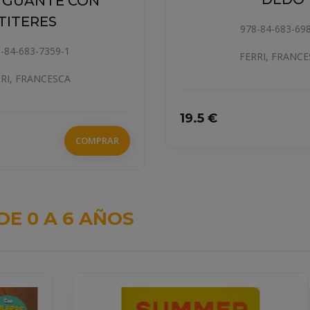
 GUANTE CON
TITERES
978-84-683-69
-84-683-7359-1
FERRI, FRANC
RI, FRANCESCA
19.5 €
COMPRAR
DE 0 A 6 AÑOS