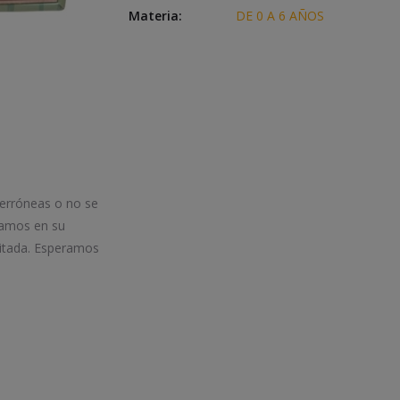
Materia:
DE 0 A 6 AÑOS
 erróneas o no se
iamos en su
itada. Esperamos