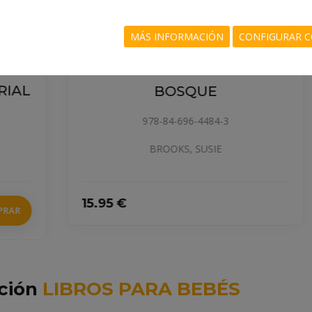
MÁS INFORMACIÓN
CONFIGURAR C
MI LIBRO PUZLE DEL
L
BOSQUE
978-84-696-4484-3
BROOKS, SUSIE
15.95 €
cción
LIBROS PARA BEBÉS