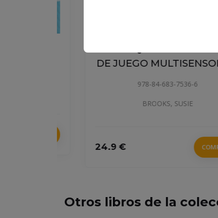
EL BOSQUE. LIBRO Y CUBOS
ÜINO!
DE JUEGO MULTISENSORIA
978-84-683-7536-6
BROOKS, SUSIE
COMPRAR
24.9 €
COMPRAR
Otros libros de la cole