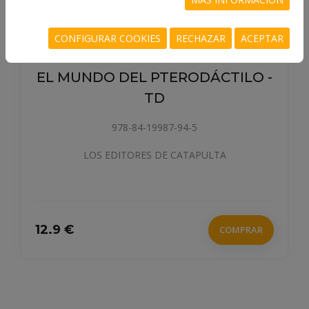
CONFIGURAR COOKIES
RECHAZAR
ACEPTAR
EL MUNDO DEL PTERODÁCTILO -
TD
978-84-19987-94-5
LOS EDITORES DE CATAPULTA
12.9 €
COMPRAR