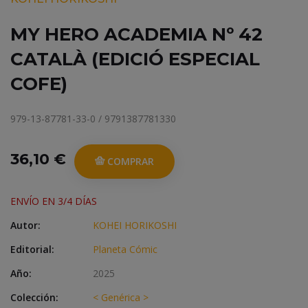
MY HERO ACADEMIA Nº 42
CATALÀ (EDICIÓ ESPECIAL
COFE)
979-13-87781-33-0 / 9791387781330
36,10 €
COMPRAR
ENVÍO EN 3/4 DÍAS
Autor:
KOHEI HORIKOSHI
Editorial:
Planeta Cómic
Año:
2025
Colección:
< Genérica >