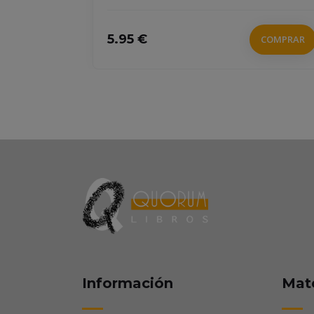
OMPRAR
5.95 €
COMPRAR
Información
Mat