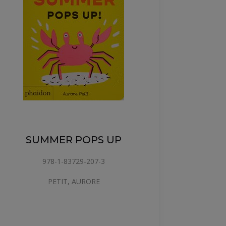
SUMMER POPS UP
ADIÓS, 
978-1-83729-207-3
S
PETIT, AURORE
9