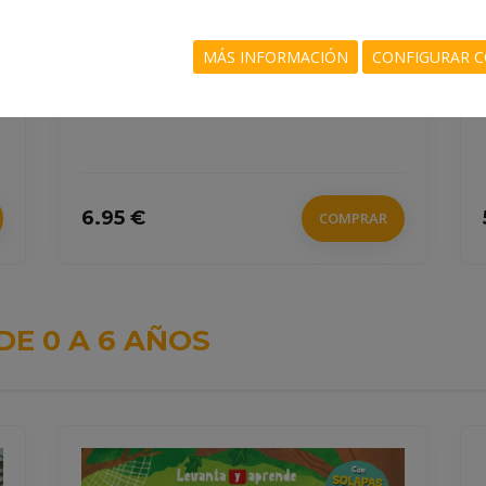
978-94-032-4520-1
BALLON
MÁS INFORMACIÓN
CONFIGURAR C
6.95 €
5.95
COMPRAR
DE 0 A 6 AÑOS