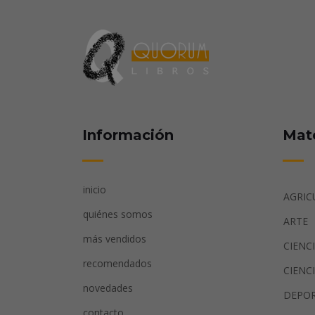
Información
Mat
inicio
AGRIC
quiénes somos
ARTE
más vendidos
CIENC
recomendados
CIENC
novedades
DEPO
contacto