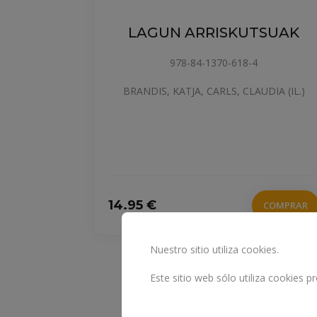
LAGUN ARRISKUTSUAK
978-84-1370-618-4
BRANDIS, KATJA, CARLS, CLAUDIA (IL.)
INE
LKERS,
14.95 €
COMPRAR
Nuestro sitio utiliza cookies.
Este sitio web sólo utiliza cookies 