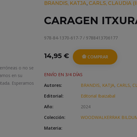
BRANDIS, KATJA
,
CARLS, CLAUDIA (IL
CARAGEN ITXU
978-84-1370-617-7 / 9788413706177
14,95 €
COMPRAR
 erróneas o no se
ENVÍO EN 3/4 DÍAS
iamos en su
itada. Esperamos
Autores:
BRANDIS, KATJA
,
CARLS, CL
Editorial:
Editorial Ibaizabal
Año:
2024
Colección:
WOODWALKERRAK BILDU
Materia: