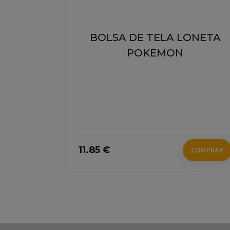
 CON
BOLSA DE TELA LONETA
SILLO
POKEMON
DAS
11.85 €
COMPRAR
COMPRAR