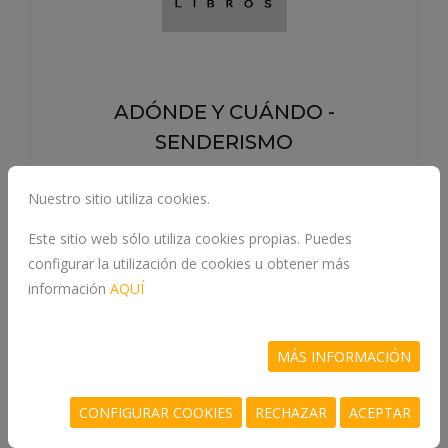
ADÓNDE Y CUÁNDO -
SENDERISMO
978-84-08-31059-4
Nuestro sitio utiliza cookies.
SARAH BAXTER, PAUL BLOOMFIELD, BAXTER,
Este sitio web sólo utiliza cookies propias. Puedes
SARAH, BLOOM, PAUL
configurar la utilización de cookies u obtener más
información
AQUÍ
MÁS INFORMACIÓN
29.9 €
COMPRAR
CONFIGURAR COOKIES
RECHAZAR
ACEPTAR