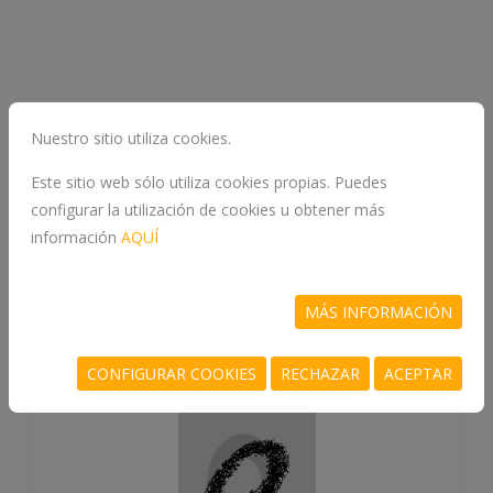
Nuestro sitio utiliza cookies.
Este sitio web sólo utiliza cookies propias. Puedes
configurar la utilización de cookies u obtener más
Otros libros la materia
NOVELA
información
AQUÍ
CLASICA
MÁS INFORMACIÓN
CONFIGURAR COOKIES
RECHAZAR
ACEPTAR