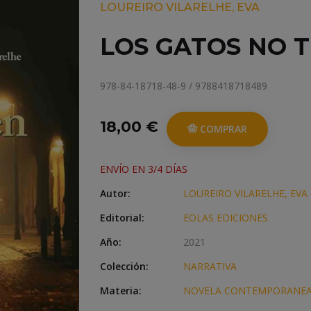
LOUREIRO VILARELHE, EVA
LOS GATOS NO 
978-84-18718-48-9 / 9788418718489
18,00 €
COMPRAR
ENVÍO EN 3/4 DÍAS
Autor:
LOUREIRO VILARELHE, EVA
Editorial:
EOLAS EDICIONES
Año:
2021
Colección:
NARRATIVA
Materia:
NOVELA CONTEMPORANEA