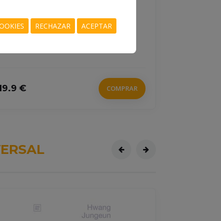
978-84-10483-50-7
OOKIES
RECHAZAR
ACEPTAR
PEDROUZO, ISAAC
19.9 €
COMPRAR
15 €
ERSAL