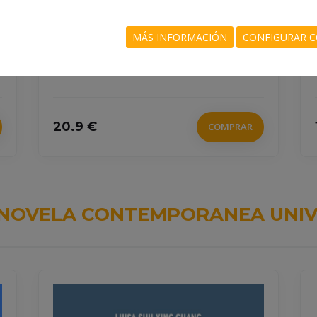
978-84-19288-72-1
MÁS INFORMACIÓN
CONFIGURAR C
GIFFORD, BARRY GIFFORD
20.9 €
COMPRAR
NOVELA CONTEMPORANEA UNIV