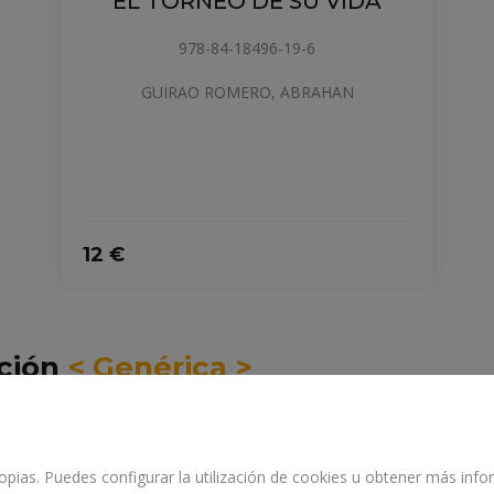
EL TORNEO DE SU VIDA
978-84-18496-19-6
GUIRAO ROMERO, ABRAHAN
12 €
cción
< Genérica >
propias. Puedes configurar la utilización de cookies u obtener más in