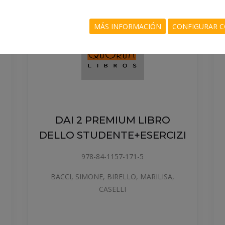
MÁS INFORMACIÓN
CONFIGURAR C
DAI 2 PREMIUM LIBRO
I
DELLO STUDENTE+ESERCIZI
978-84-1157-171-5
BACCI, SIMONE, BIRELLO, MARILISA,
CASELLI