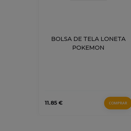
 CON
BOLSA DE TELA LONETA
SILLO
POKEMON
DAS
11.85 €
COMPRAR
COMPRAR