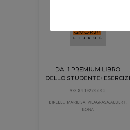
DAI 1 PREMIUM LIBRO
DELLO STUDENTE+ESERCIZ
O DE
978-84-19273-63-5
BIRELLO,MARILISA, VILAGRASA,ALBERT,
BONA