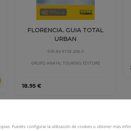
VATICANO
978-84-9158-210-6
GRUPO ANAYA, TOURING EDITORE
A TOTAL
8-3
G EDITORE
24.5 €
propias. Puedes configurar la utilización de cookies u obtener más in