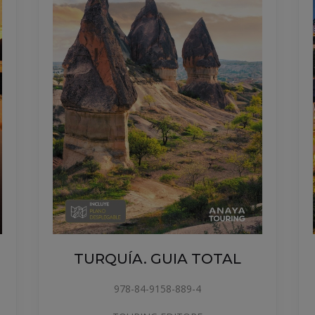
UIA TOTAL
BÉLGICA Y LUXEMBU
GUIA TOTAL
58-889-4
978-84-9158-694-4