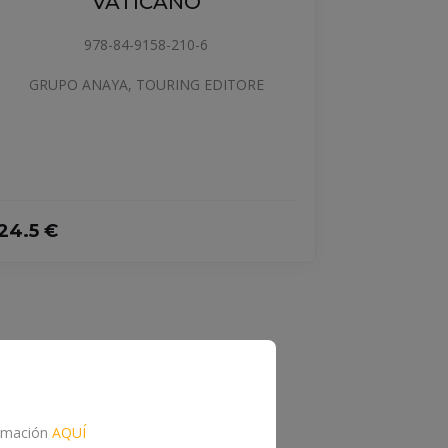
ESTAMBUL. GUÍA TOTAL
978-84-9158-883-2
GRUPO ANAYA, TOURING EDITORE
formación
AQUÍ