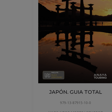
ÓN. GUIA TOTAL
TURQUÍA. G
979-13-87915-10-0
978-84-91