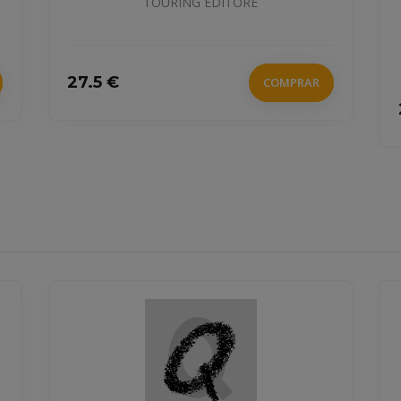
EDITORE
ANAYA TOURING, TOURING ED
COMPRAR
25.95 €
C