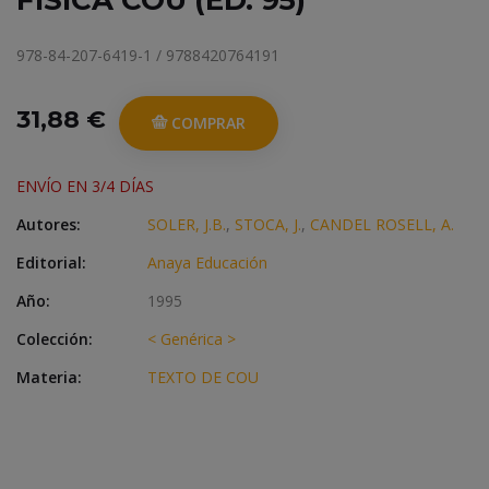
FISICA COU (ED. 95)
978-84-207-6419-1 / 9788420764191
31,88 €
COMPRAR
ENVÍO EN 3/4 DÍAS
Autores:
SOLER, J.B.
,
STOCA, J.
,
CANDEL ROSELL, A.
Editorial:
Anaya Educación
Año:
1995
Colección:
< Genérica >
Materia:
TEXTO DE COU