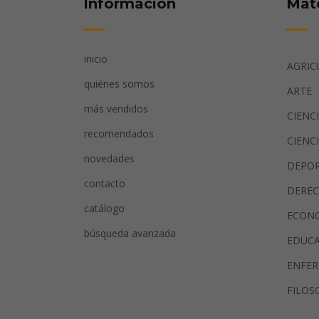
Información
Mat
inicio
AGRIC
quiénes somos
ARTE
más vendidos
CIENC
recomendados
CIENC
novedades
DEPO
contacto
DERE
catálogo
ECON
búsqueda avanzada
EDUC
ENFER
FILOS