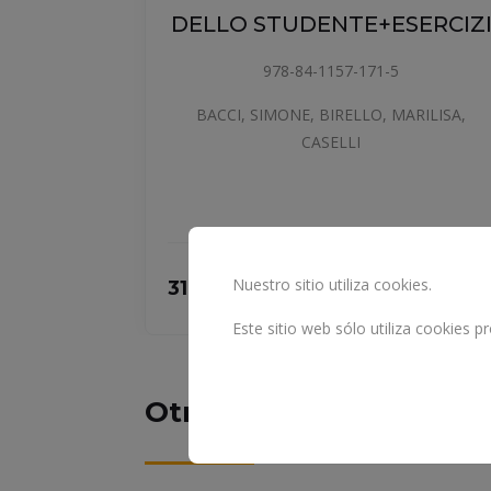
SERCIZI
DELLO STUDENTE+ESERCIZ
978-84-1157-171-5
A,ALBERT,
BACCI, SIMONE, BIRELLO, MARILISA,
CASELLI
Nuestro sitio utiliza cookies.
31.9 €
COMPRAR
COMPRAR
Este sitio web sólo utiliza cookies 
Otros libros la materia