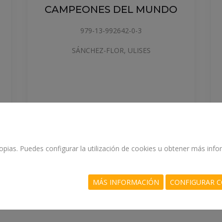
CAMPEONES DEL MUNDO
I
979-13-992642-0-3
SÁNCHEZ-FLOR, ULISES
17.5 €
COMPRAR
propias. Puedes configurar la utilización de cookies u obtener más in
MÁS INFORMACIÓN
CONFIGURAR C