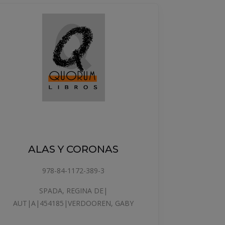
ALAS Y CORONAS
101
978-84-1172-389-3
SPADA, REGINA DE|
MART
AUT|A|454185|VERDOOREN, GABY