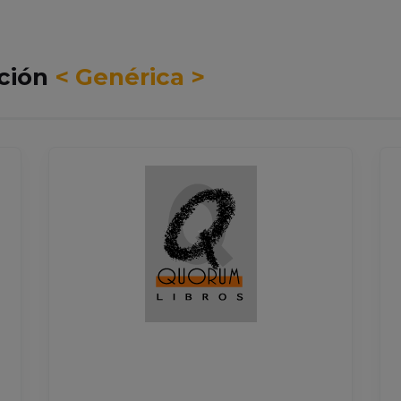
cción
< Genérica >