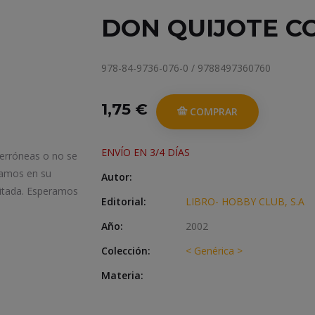
DON QUIJOTE C
978-84-9736-076-0 / 9788497360760
1,75 €
COMPRAR
ENVÍO EN 3/4 DÍAS
 erróneas o no se
iamos en su
Autor:
itada. Esperamos
Editorial:
LIBRO- HOBBY CLUB, S.A
Año:
2002
Colección:
< Genérica >
Materia: