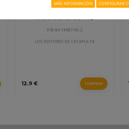
MÁS INFORMACIÓN
CONFIGURAR C
EL MUNDO DEL
TIRANOSAURIO - TD
978-84-19987-95-2
LOS EDITORES DE CATAPULTA
12.9 €
COMPRAR