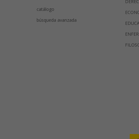
DERE
catálogo
ECON
búsqueda avanzada
EDUC
ENFER
FILOS