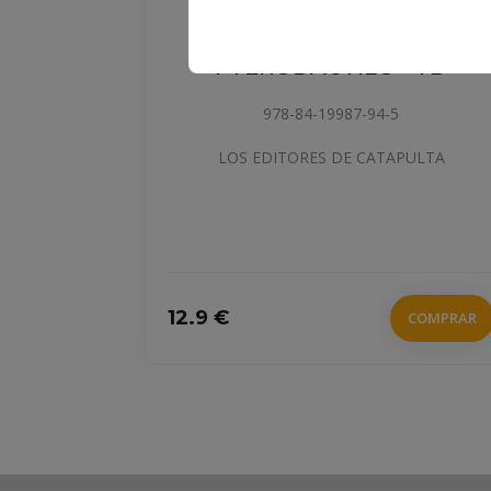
EL MUNDO DEL
RO 3:
PTERODÁCTILO - TD
978-84-19987-94-5
LOS EDITORES DE CATAPULTA
12.9 €
COMPRAR
COMPRAR