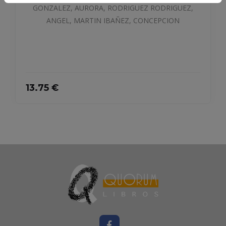
GONZALEZ, AURORA, RODRIGUEZ RODRIGUEZ,
ANGEL, MARTIN IBAÑEZ, CONCEPCION
13.75 €