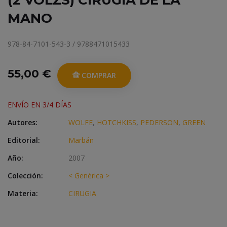
(2 VOLŽS) CIRUGIA DE LA
MANO
978-84-7101-543-3 / 9788471015433
55,00 €
COMPRAR
ENVÍO EN 3/4 DÍAS
Autores:
WOLFE
,
HOTCHKISS
,
PEDERSON
,
GREEN
Editorial:
Marbán
Año:
2007
Colección:
< Genérica >
Materia:
CIRUGIA