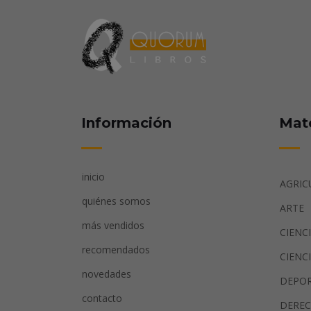
Información
Mat
inicio
AGRIC
quiénes somos
ARTE
más vendidos
CIENC
recomendados
CIENC
novedades
DEPO
contacto
DERE