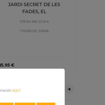
T DE LES
 EL
LAS AVENTURAS MAG
3218-6
DE VALERIA VARITA
 EMMA
978-84-488-3992-5
THOMSON, EMMA
9.95 €
formación
AQUÍ