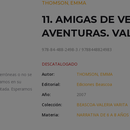
THOMSON, EMMA
11. AMIGAS DE 
AVENTURAS. VAL
978-84-488-2498-3 / 9788448824983
DESCATALOGADO
Autor:
THOMSON, EMMA
 erróneas o no se
iamos en su
Editorial:
Ediciones Beascoa
itada. Esperamos
Año:
2007
Colección:
BEASCOA-VALERIA VARITA
Materia:
NARRATIVA DE 6 A 8 AÑOS