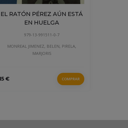
ÓN PÉREZ AÚN ESTÁ
LOS DRAGONE
EN HUELGA
NAD
979-13-991511-0-7
978-84-140
 JIMENEZ, BELEN, PIRELA,
MARJORIS
FRENCH, 
14.75 €
COMPRAR