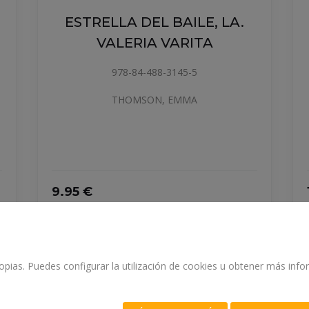
JARDI SECRE
LA DEL BAILE, LA.
FADES,
LERIA VARITA
978-84-488-
978-84-488-3145-5
THOMSON,
THOMSON, EMMA
15.95 €
NARRATIVA DE 6 A 8 AÑOS
propias. Puedes configurar la utilización de cookies u obtener más in