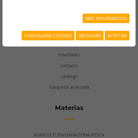
inicio
MÁS INFORMACIÓN
quiénes somos
más vendidos
CONFIGURAR COOKIES
RECHAZAR
ACEPTAR
recomendados
novedades
contacto
catálogo
búsqueda avanzada
Materias
AGRICULTURA/GANADERIA/PESCA