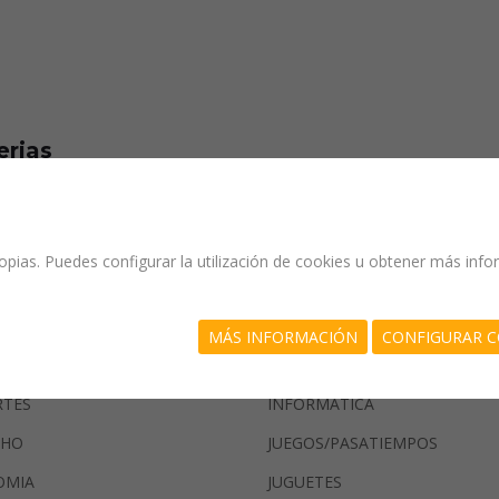
erias
ULTURA/GANADERIA/PESCA
GASTRONOMIA
propias. Puedes configurar la utilización de cookies u obtener más in
GENERALIDADES
IAS NATURALES
GEOGRAFIA
MÁS INFORMACIÓN
CONFIGURAR C
IAS PURAS
HISTORIA
RTES
INFORMATICA
CHO
JUEGOS/PASATIEMPOS
OMIA
JUGUETES