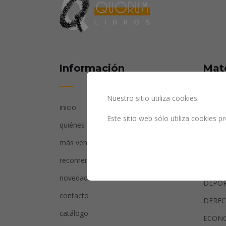
Información
Mat
Nuestro sitio utiliza cookies.
inicio
AGRIC
Este sitio web sólo utiliza cookies 
quiénes somos
ARTE
más vendidos
CIENC
recomendados
CIENC
novedades
DEPO
contacto
DERE
catálogo
ECON