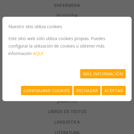
ENFERMERIA
FILOSOFIA
Nuestro sitio utiliza cookies.
GASTRONOMIA
Este sitio web sólo utiliza cookies propias. Puedes
configurar la utilización de cookies u obtener más
GENERALIDADES
información
AQUÍ
GEOGRAFIA
HISTORIA
MÁS INFORMACIÓN
INFORMATICA
CONFIGURAR COOKIES
RECHAZAR
ACEPTAR
JUEGOS/PASATIEMPOS
JUGUETES
LIBROS DE TEXTOS
LINGUISTICA
LITERATURA