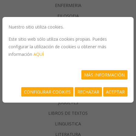
ENFERMERIA
FILOSOFIA
Nuestro sitio utiliza cookies.
GASTRONOMIA
Este sitio web sólo utiliza cookies propias. Puedes
configurar la utilización de cookies u obtener más
GENERALIDADES
información
AQUÍ
GEOGRAFIA
HISTORIA
MÁS INFORMACIÓN
INFORMATICA
CONFIGURAR COOKIES
RECHAZAR
ACEPTAR
JUEGOS/PASATIEMPOS
JUGUETES
LIBROS DE TEXTOS
LINGUISTICA
LITERATURA