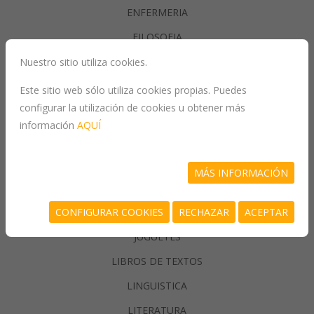
ENFERMERIA
FILOSOFIA
Nuestro sitio utiliza cookies.
GASTRONOMIA
Este sitio web sólo utiliza cookies propias. Puedes
configurar la utilización de cookies u obtener más
GENERALIDADES
información
AQUÍ
GEOGRAFIA
HISTORIA
MÁS INFORMACIÓN
INFORMATICA
CONFIGURAR COOKIES
RECHAZAR
ACEPTAR
JUEGOS/PASATIEMPOS
JUGUETES
LIBROS DE TEXTOS
LINGUISTICA
LITERATURA