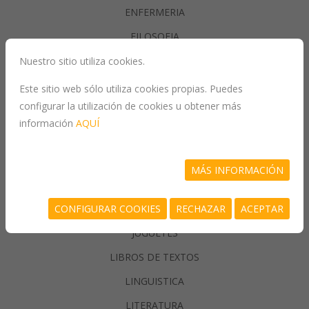
ENFERMERIA
FILOSOFIA
Nuestro sitio utiliza cookies.
GASTRONOMIA
Este sitio web sólo utiliza cookies propias. Puedes
configurar la utilización de cookies u obtener más
GENERALIDADES
información
AQUÍ
GEOGRAFIA
HISTORIA
MÁS INFORMACIÓN
INFORMATICA
CONFIGURAR COOKIES
RECHAZAR
ACEPTAR
JUEGOS/PASATIEMPOS
JUGUETES
LIBROS DE TEXTOS
LINGUISTICA
LITERATURA