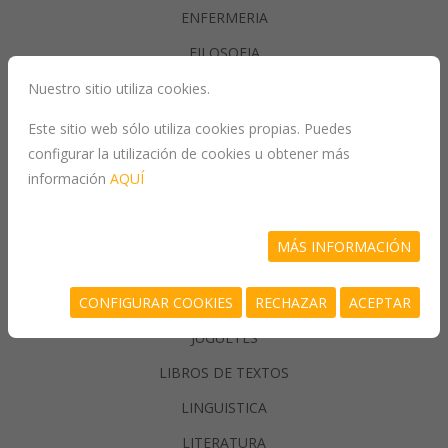
ENFERMERIA
FILOSOFIA
Nuestro sitio utiliza cookies.
GASTRONOMIA
Este sitio web sólo utiliza cookies propias. Puedes
configurar la utilización de cookies u obtener más
GENERALIDADES
información
AQUÍ
GEOGRAFIA
HISTORIA
MÁS INFORMACIÓN
INFORMATICA
CONFIGURAR COOKIES
RECHAZAR
ACEPTAR
JUEGOS/PASATIEMPOS
JUGUETES
LIBROS DE TEXTOS
LINGUISTICA
LITERATURA