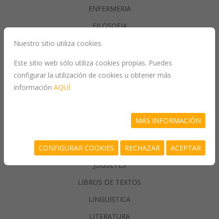
ENFERMERIA
FILOSOFIA
Nuestro sitio utiliza cookies.
GASTRONOMIA
Este sitio web sólo utiliza cookies propias. Puedes
configurar la utilización de cookies u obtener más
GENERALIDADES
información
AQUÍ
GEOGRAFIA
HISTORIA
MÁS INFORMACIÓN
INFORMATICA
CONFIGURAR COOKIES
RECHAZAR
ACEPTAR
JUEGOS/PASATIEMPOS
JUGUETES
LIBROS DE TEXTOS
LINGUISTICA
LITERATURA