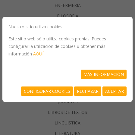
ENFERMERIA
FILOSOFIA
Nuestro sitio utiliza cookies.
GASTRONOMIA
Este sitio web sólo utiliza cookies propias. Puedes
configurar la utilización de cookies u obtener más
GENERALIDADES
información
AQUÍ
GEOGRAFIA
HISTORIA
MÁS INFORMACIÓN
INFORMATICA
CONFIGURAR COOKIES
RECHAZAR
ACEPTAR
JUEGOS/PASATIEMPOS
JUGUETES
LIBROS DE TEXTOS
LINGUISTICA
LITERATURA