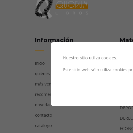
Información
Mat
Nuestro sitio utiliza cookies.
inicio
AGRIC
Este sitio web sólo utiliza cookies 
quiénes somos
ARTE
más vendidos
CIENC
recomendados
CIENC
novedades
DEPO
contacto
DERE
catálogo
ECON