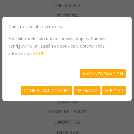
ENFERMERIA
FILOSOFIA
Nuestro sitio utiliza cookies.
GASTRONOMIA
Este sitio web sólo utiliza cookies propias. Puedes
configurar la utilización de cookies u obtener más
GENERALIDADES
información
AQUÍ
GEOGRAFIA
HISTORIA
MÁS INFORMACIÓN
INFORMATICA
CONFIGURAR COOKIES
RECHAZAR
ACEPTAR
JUEGOS/PASATIEMPOS
JUGUETES
LIBROS DE TEXTOS
LINGUISTICA
LITERATURA