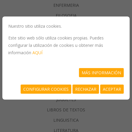
ENFERMERIA
FILOSOFIA
Nuestro sitio utiliza cookies.
GASTRONOMIA
Este sitio web sólo utiliza cookies propias. Puedes
configurar la utilización de cookies u obtener más
GENERALIDADES
información
AQUÍ
GEOGRAFIA
HISTORIA
MÁS INFORMACIÓN
INFORMATICA
CONFIGURAR COOKIES
RECHAZAR
ACEPTAR
JUEGOS/PASATIEMPOS
JUGUETES
LIBROS DE TEXTOS
LINGUISTICA
LITERATURA