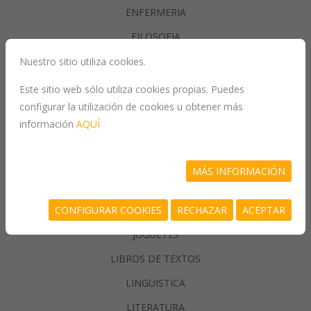
ENFERMERIA
FILOSOFIA
Nuestro sitio utiliza cookies.
GASTRONOMIA
Este sitio web sólo utiliza cookies propias. Puedes
configurar la utilización de cookies u obtener más
GENERALIDADES
información
AQUÍ
GEOGRAFIA
HISTORIA
MÁS INFORMACIÓN
INFORMATICA
CONFIGURAR COOKIES
RECHAZAR
ACEPTAR
JUEGOS/PASATIEMPOS
JUGUETES
LIBROS DE TEXTOS
LINGUISTICA
LITERATURA